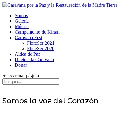
Somos
Galería
Música
Campamento de Kirtan
Caravana Fest
FloreSer 2021
FloreSer 2020
Aldea de Paz
Únete a la Caravana
Donar
Seleccionar página
Somos la voz del Corazón
Haz una donación