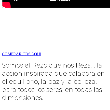
Puedes aportar a la Comunidad Caravana
comprando nuestros discos.
«Cantos Sagrados: Mantras y Alabanzas para Sembrar Paz en
la Tierra»
COMPRAR CDS AQUÍ
Somos el Rezo que nos Reza… la
acción inspirada que colabora en
el equilibrio, la paz y la belleza,
para todos los seres, en todas las
dimensiones.