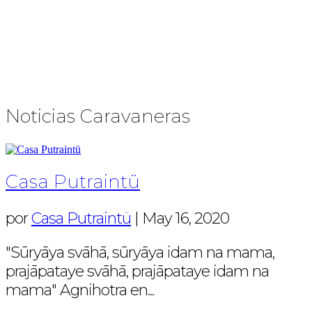
Continuamos profundizando el
propósito, co-creando y participando de
iniciativas en los territorios del Cono Sur
Chile y en diversas ciudades y países, activos
y presentes!!
Noticias Caravaneras
Casa Putraintü
por
Casa Putraintü
|
May 16, 2020
"Sūryāya svāhā, sūryāya idam na mama,
prajāpataye svāhā, prajāpataye idam na
mama" Agnihotra en...