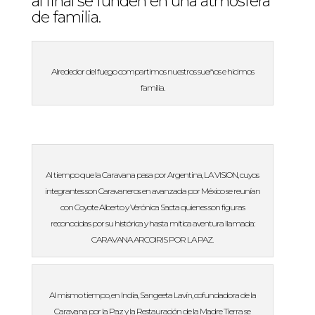
al final se funden en una atmósfera
de familia.
Alrededor del fuego compartimos nuestros sueños e hicimos
familia.
Al tiempo que la Caravana pasa por Argentina, LA VISION, cuyos
integrantes son Caravaneros en avanzada por México se reunían
con Coyote Alberto y Verónica Sacta quienes son figuras
reconocidas por su histórica y hasta mítica aventura llamada:
CARAVANA ARCOIRIS POR LA PAZ.
Al mismo tiempo, en India, Sangeeta Lavín, cofundadora de la
Caravana por la Paz y la Restauración de la Madre Tierra se