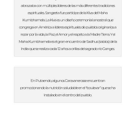
abrazaba con múltiples líderes de las más diferentes tradiciones
espirituales. Sangeeta fue partícipe de la Kiva del Maha
Kumbhamela. La Kiva es un diseño ceremonial ancestral que
congrega en América a líderes espirituales de pueblos originarios a
rezar por la vida, la Paz, el Amor y el respeto a la Madre Tierra. Y el
Maha Kumbhamela es el gran encuentro de Sadhus (sabios) de la
India que se realiza cada 12 años a orillas del sagrado río Ganges.
En Putaendo, algunos Caravanerosse encuentran
promocionando la nutrición saludable en el “boulevar” que se ha
instalado en el centro del pueblo.