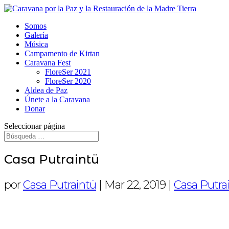
Somos
Galería
Música
Campamento de Kirtan
Caravana Fest
FloreSer 2021
FloreSer 2020
Aldea de Paz
Únete a la Caravana
Donar
Seleccionar página
Casa Putraintü
por
Casa Putraintü
|
Mar 22, 2019
|
Casa Putra