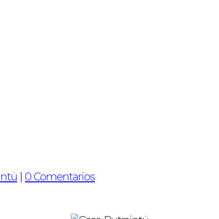
intü
|
0 Comentarios