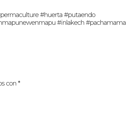
 #permaculture #huerta #putaendo
 #ayunmapunewenmapu #inlakech #pachamama
os con
*