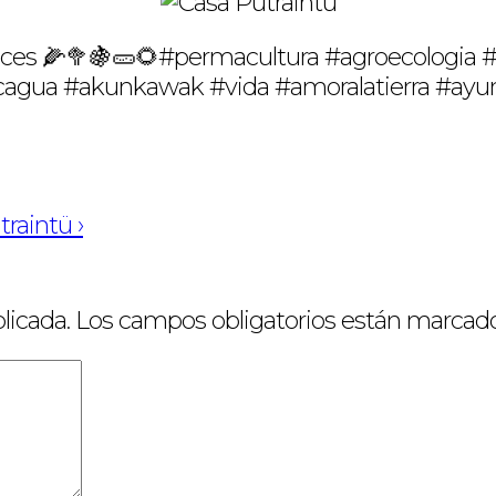
lices 🌽🥦🍇🥒🌻#permacultura #agroecologia
aconcagua #akunkawak #vida #amoralatierra
raintü ›
licada.
Los campos obligatorios están marcad