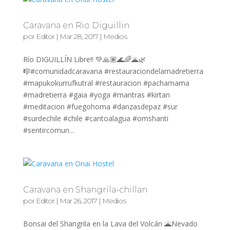
Caravana en Rio Diguillin
por
Editor
|
Mar 28, 2017
|
Medios
Río DIGUILLÍN Libre!! 💚🙏🏽🌊🌈🌋🌿
🎼#comunidadcaravana #restauraciondelamadretierra
#mapukokurrufkutral #restauracion #pachamama
#madretierra #gaia #yoga #mantras #kirtan
#meditacion #fuegohoma #danzasdepaz #sur
#surdechile #chile #cantoalagua #omshanti
#sentircomun...
Caravana en Shangrila-chillan
por
Editor
|
Mar 26, 2017
|
Medios
Bonsai del Shangrila en la Lava del Volcán 🌋Nevado