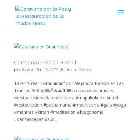
Caravana en Onai Hostel
por
Editor
|
Jun 13, 2017
|
En tierra
,
Medios
Taller “Crear Comunidad” por Alejandra Balado en Las
Trancas 💚🙏🏽🚌🌈🔥🌊🌴🐘#comunidadcaravana
#restauraciondelamadretierra #mapukokurrufkutral
#restauracion #pachamama #madretierra #gaia #yoga
#mantras #kirtan #meditacion #fuegohoma
#danzasdepaz #sur...