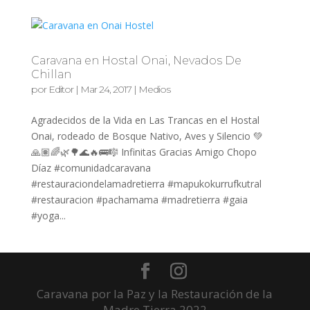
Caravana en Hostal Onai, Nevados De
Chillan
por
Editor
|
Mar 24, 2017
|
Medios
Agradecidos de la Vida en Las Trancas en el Hostal
Onai, rodeado de Bosque Nativo, Aves y Silencio 💚
🙏🏽🌈🌿🌳🌊🔥🚌🎼 Infinitas Gracias Amigo Chopo
Díaz #comunidadcaravana
#restauraciondelamadretierra #mapukokurrufkutral
#restauracion #pachamama #madretierra #gaia
#yoga...
Caravana por la Paz y la Restauración de la
Madre Tierra 2022