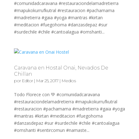
#comunidadcaravana #restauraciondelamadretierra
#mapukokurrufkutral #restauracion #pachamama
#madretierra #gaia #yoga #mantras #kirtan
#meditacion #fuegohoma #danzasdepaz #sur
#surdechile #chile #cantoalagua #omshanti...
Caravana en Hostal Onai, Nevados De
Chillan
por
Editor
|
Mar 25, 2017
|
Medios
Todo Florece con 💚 #comunidadcaravana
#restauraciondelamadretierra #mapukokurrufkutral
#restauracion #pachamama #madretierra #gaia #yoga
#mantras #kirtan #meditacion #fuegohoma
#danzasdepaz #sur #surdechile #chile #cantoalagua
#omshanti #sentircomun #namaste...