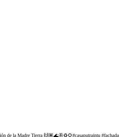
ación de la Madre Tierra 🙌🏽🌊🦋♻️🌻#casaputraintu #fachada