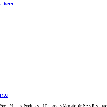
intü
de Yoga, Masajes, Productos del Emporio, y Mensajes de Paz y Restaur