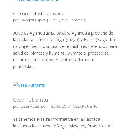
Comunidad Caravana
por
Sangha Espiral
|
Jun 19, 2019
|
Medios
¿Qué es Agnihotra? La palabra Agnihotra proviene de
las palabras sánscritas Agni (fuego) y Hotra ( sagrado)
de origen vedico. su uso tiene múltiples beneficios para
salud del planeta y humano, Durante el proceso se
desarrolla una atmósfera extremadamente
purificada,...
Casa Putraintü
por
Casa Putraintü
|
Feb 22, 2019
|
Casa Putraintü
Ya tenemos Pizarra Informativa en la Fachada
indicando las clases de Yoga, Masajes, Productos del