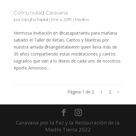
Comunidad Caravana
por
Sangha Espiral
|
Ene 4, 2019
|
Medios
Hermosa Invitación en @casaputraintu para mañana
sabado el Taller de Kirtan, Cantos y Mantras por
nuestra amada @sangeetalavinm quien lleva más de
30 años compartiendo estas meditaciones y cantos
sagrados que van a lo divino de cada uno de nosotros.
Aporte Amoroso...
Página 1 de 2
1
2
»
Caravana por la Paz y la Restauración de la
Madre Tierra 2022