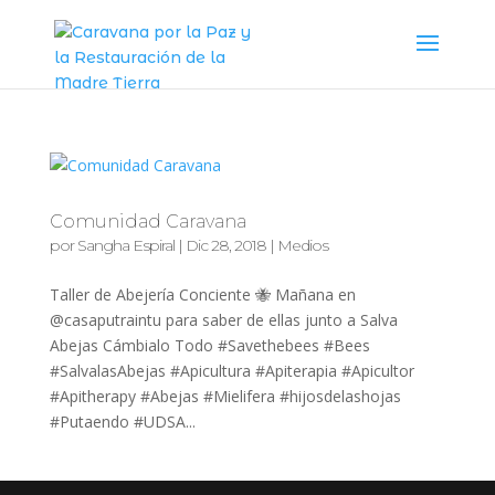
Comunidad Caravana
por
Sangha Espiral
|
Dic 28, 2018
|
Medios
Taller de Abejería Conciente 🐝 Mañana en
@casaputraintu para saber de ellas junto a Salva
Abejas Cámbialo Todo #Savethebees #Bees
#SalvalasAbejas #Apicultura #Apiterapia #Apicultor
#Apitherapy #Abejas #Mielifera #hijosdelashojas
#Putaendo #UDSA...