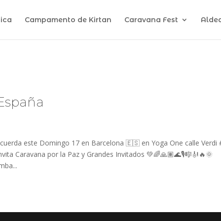
ica
Campamento de Kirtan
Caravana Fest
Alde
 España
recuerda este Domingo 17 en Barcelona 🇪🇸 en Yoga One calle Verdi
invita Caravana por la Paz y Grandes Invitados 💚🌈🙏🏽🌊🎙🎼🎻🔥🌞
mba...