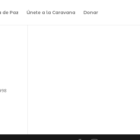
a de Paz
Únete a la Caravana
Donar
 #98