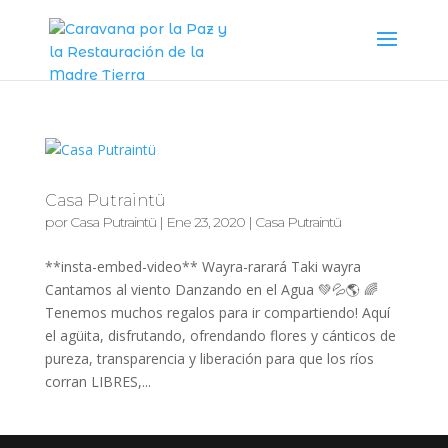
Casa Putraintü
por
Casa Putraintü
|
Ene 23, 2020
|
Casa Putraintü
**insta-embed-video** Wayra-rarará Taki wayra
Cantamos al viento Danzando en el Agua 💚💦🌎 🌈
Tenemos muchos regalos para ir compartiendo! Aquí
el agüita, disfrutando, ofrendando flores y cánticos de
pureza, transparencia y liberación para que los ríos
corran LIBRES,...