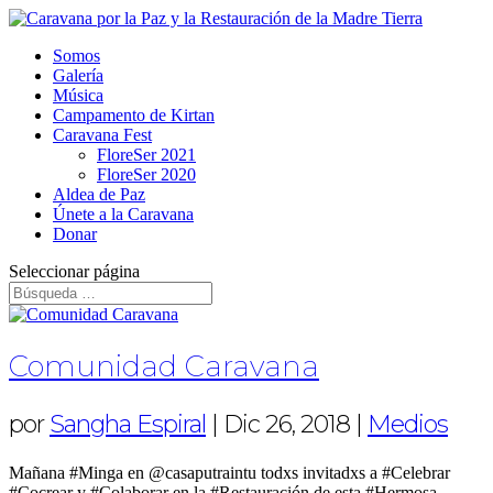
Somos
Galería
Música
Campamento de Kirtan
Caravana Fest
FloreSer 2021
FloreSer 2020
Aldea de Paz
Únete a la Caravana
Donar
Seleccionar página
Comunidad Caravana
por
Sangha Espiral
|
Dic 26, 2018
|
Medios
Mañana #Minga en @casaputraintu todxs invitadxs a #Celebrar
#Cocrear y #Colaborar en la #Restauración de esta #Hermosa