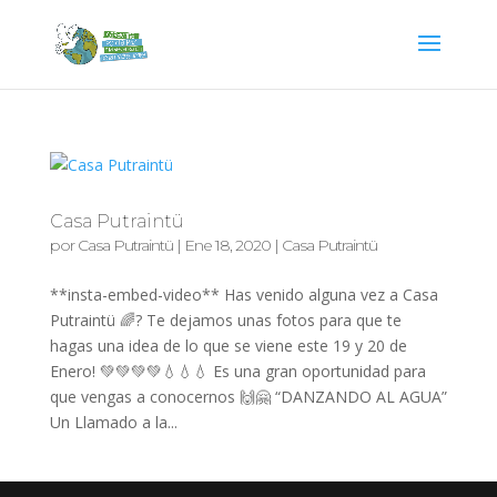
Casa Putraintü
por
Casa Putraintü
|
Ene 18, 2020
|
Casa Putraintü
**insta-embed-video** Has venido alguna vez a Casa
Putraintü 🌈? Te dejamos unas fotos para que te
hagas una idea de lo que se viene este 19 y 20 de
Enero! 💚💚💚💚💧💧💧 Es una gran oportunidad para
que vengas a conocernos 🙌🤗 “DANZANDO AL AGUA”
Un Llamado a la...