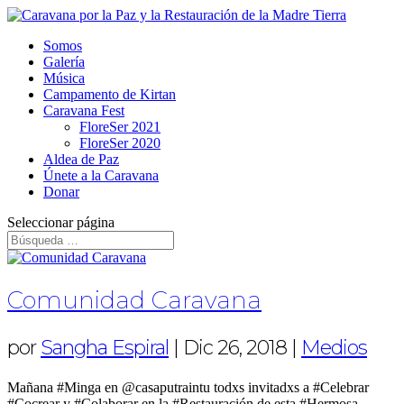
Somos
Galería
Música
Campamento de Kirtan
Caravana Fest
FloreSer 2021
FloreSer 2020
Aldea de Paz
Únete a la Caravana
Donar
Seleccionar página
Comunidad Caravana
por
Sangha Espiral
|
Dic 26, 2018
|
Medios
Mañana #Minga en @casaputraintu todxs invitadxs a #Celebrar
#Cocrear y #Colaborar en la #Restauración de esta #Hermosa