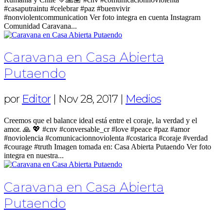
#casaputraintu #celebrar #paz #buenvivir
#nonviolentcommunication Ver foto integra en cuenta Instagram
Comunidad Caravana...
Caravana en Casa Abierta
Putaendo
por
Editor
|
Nov 28, 2017
|
Medios
Creemos que el balance ideal está entre el coraje, la verdad y el
amor. 🙏 💖 #cnv #conversable_cr #love #peace #paz #amor
#noviolencia #comunicacionnoviolenta #costarica #coraje #verdad
#courage #truth Imagen tomada en: Casa Abierta Putaendo Ver foto
integra en nuestra...
Caravana en Casa Abierta
Putaendo