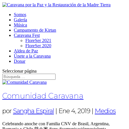
Somos
Galería
Música
Campamento de Kirtan
Caravana Fest
FloreSer 2021
FloreSer 2020
Aldea de Paz
Únete a la Caravana
Donar
Seleccionar página
Comunidad Caravana
por
Sangha Espiral
|
Ene 4, 2019
|
Medios
Celebrando anoche con Familia CNV de Brasil, Argentina,
Rumania y Chile 💚🙏🏽 #cnv #comunicaciónnoviolenta