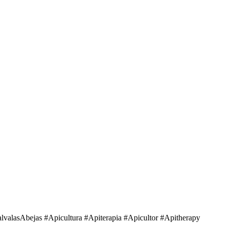
alvalasAbejas #Apicultura #Apiterapia #Apicultor #Apitherapy