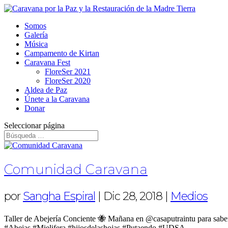
Somos
Galería
Música
Campamento de Kirtan
Caravana Fest
FloreSer 2021
FloreSer 2020
Aldea de Paz
Únete a la Caravana
Donar
Seleccionar página
Comunidad Caravana
por
Sangha Espiral
|
Dic 28, 2018
|
Medios
Taller de Abejería Conciente 🐝 Mañana en @casaputraintu para sabe
#Abejas #Mielifera #hijosdelashojas #Putaendo #UDSA...