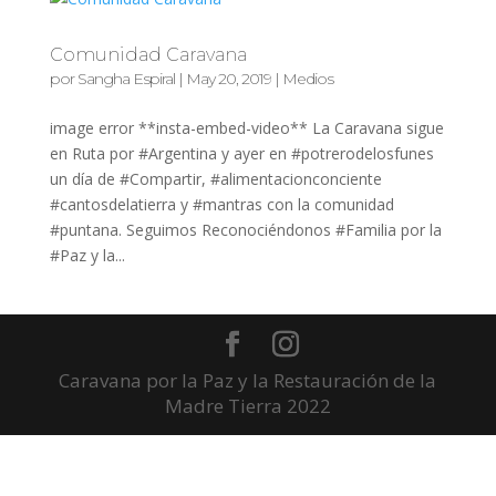
Comunidad Caravana
por
Sangha Espiral
|
May 20, 2019
|
Medios
image error **insta-embed-video** La Caravana sigue
en Ruta por #Argentina y ayer en #potrerodelosfunes
un día de #Compartir, #alimentacionconciente
#cantosdelatierra y #mantras con la comunidad
#puntana. Seguimos Reconociéndonos #Familia por la
#Paz y la...
Caravana por la Paz y la Restauración de la
Madre Tierra 2022