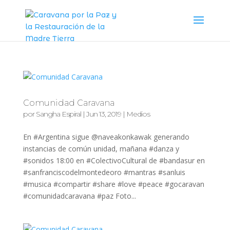
Comunidad Caravana
por
Sangha Espiral
|
Jun 13, 2019
|
Medios
En #Argentina sigue @naveakonkawak generando
instancias de común unidad, mañana #danza y
#sonidos 18:00 en #ColectivoCultural de #bandasur en
#sanfranciscodelmontedeoro #mantras #sanluis
#musica #compartir #share #love #peace #gocaravan
#comunidadcaravana #paz Foto...