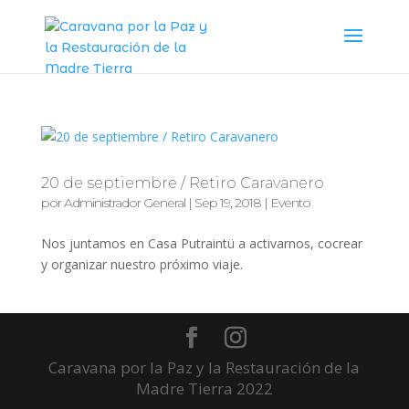
20 de septiembre / Retiro Caravanero
por
Administrador General
|
Sep 19, 2018
|
Evento
Nos juntamos en Casa Putraintü a activarnos, cocrear
y organizar nuestro próximo viaje.
Caravana por la Paz y la Restauración de la
Madre Tierra 2022