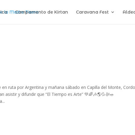
ica
Campamento de Kirtan
Caravana Fest
Alde
n ruta por Argentina y mañana sábado en Capilla del Monte, Cord
 asistir y difundir que “El Tiempo es Arte” 💚🌈🎶🌎💦🎻🥗
...