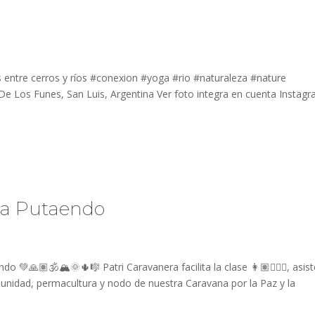
 entre cerros y ríos #conexion #yoga #rio #naturaleza #nature
 Los Funes, San Luis, Argentina Ver foto integra en cuenta Instag
ta Putaendo
 💚🙏🏽🕉🏔🌞🌵🎼 Patri Caravanera facilita la clase 👩🏽👳🏻‍♀️, asist
munidad, permacultura y nodo de nuestra Caravana por la Paz y la