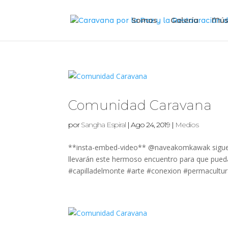
Somos
Galería
Mús
Comunidad Caravana
por
Sangha Espiral
|
Ago 24, 2019
|
Medios
**insta-embed-video** @naveakomkawak sigue e
llevarán este hermoso encuentro para que puedan
#capilladelmonte #arte #conexion #permacultura