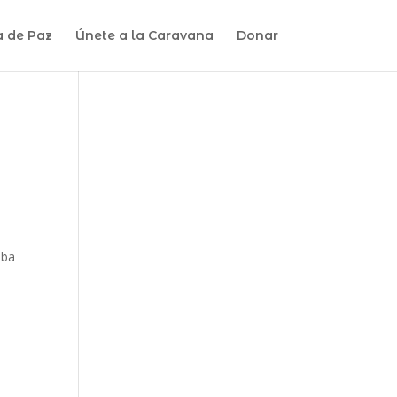
a de Paz
Únete a la Caravana
Donar
oba