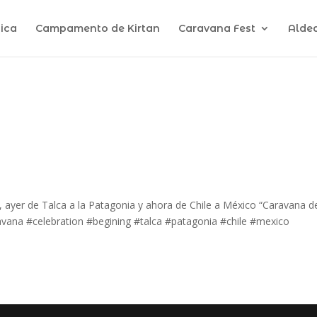
ica
Campamento de Kirtan
Caravana Fest
Alde
ayer de Talca a la Patagonia y ahora de Chile a México “Caravana d
avana #celebration #begining #talca #patagonia #chile #mexico