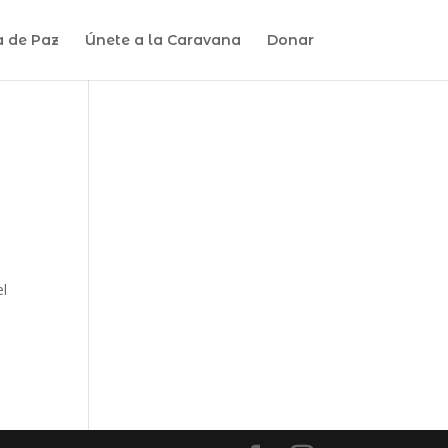
a de Paz
Únete a la Caravana
Donar
el