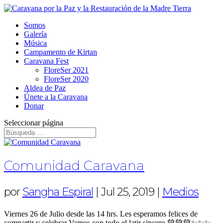
Somos
Galería
Música
Campamento de Kirtan
Caravana Fest
FloreSer 2021
FloreSer 2020
Aldea de Paz
Únete a la Caravana
Donar
Seleccionar página
Comunidad Caravana
por
Sangha Espiral
|
Jul 25, 2019
|
Medios
Viernes 26 de Julio desde las 14 hrs. Les esperamos felices de
compartir y celebrar Vamos con todo el latir sincero 💚💚💚✨✨✨