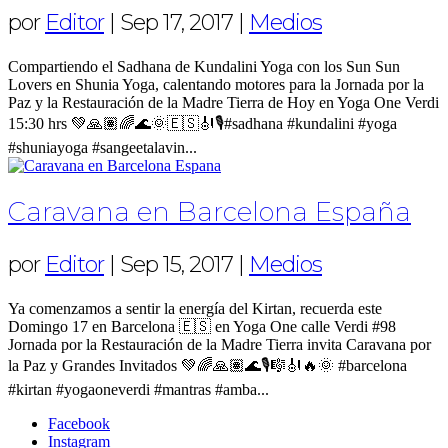
por
Editor
|
Sep 17, 2017
|
Medios
Compartiendo el Sadhana de Kundalini Yoga con los Sun Sun
Lovers en Shunia Yoga, calentando motores para la Jornada por la
Paz y la Restauración de la Madre Tierra de Hoy en Yoga One Verdi
15:30 hrs 💚🙏🏽🌈🌊🌞🇪🇸🎻🎙#sadhana #kundalini #yoga
#shuniayoga #sangeetalavin...
Caravana en Barcelona España
por
Editor
|
Sep 15, 2017
|
Medios
Ya comenzamos a sentir la energía del Kirtan, recuerda este
Domingo 17 en Barcelona 🇪🇸 en Yoga One calle Verdi #98
Jornada por la Restauración de la Madre Tierra invita Caravana por
la Paz y Grandes Invitados 💚🌈🙏🏽🌊🎙🎼🎻🔥🌞 #barcelona
#kirtan #yogaoneverdi #mantras #amba...
Facebook
Instagram