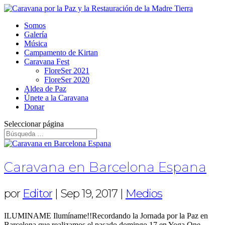
Somos
Galería
Música
Campamento de Kirtan
Caravana Fest
FloreSer 2021
FloreSer 2020
Aldea de Paz
Únete a la Caravana
Donar
Seleccionar página
Caravana en Barcelona Espana
por
Editor
|
Sep 19, 2017
|
Medios
ILUMINAME Ilumíname!!Recordando la Jornada por la Paz en
Barcelona que realizamos el pasado domingo 17 en Yoga One