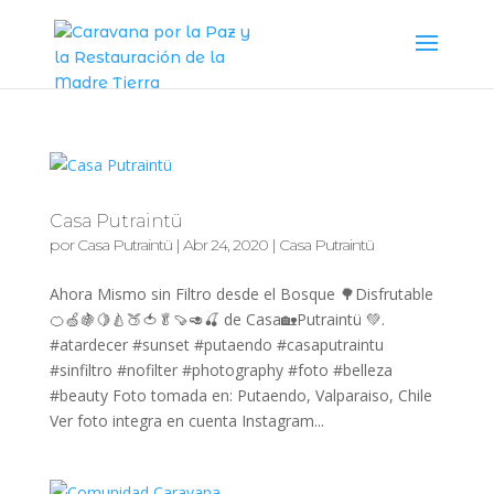
Casa Putraintü
por
Casa Putraintü
|
Abr 24, 2020
|
Casa Putraintü
Ahora Mismo sin Filtro desde el Bosque 🌳Disfrutable
🍊🍏🍇🍋🍐🍑🍅🥬🍠🥑🍒 de Casa🏡Putraintü 💚.
#atardecer #sunset #putaendo #casaputraintu
#sinfiltro #nofilter #photography #foto #belleza
#beauty Foto tomada en: Putaendo, Valparaiso, Chile
Ver foto integra en cuenta Instagram...