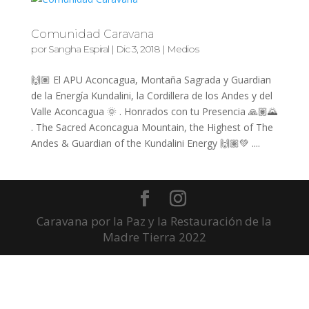
Comunidad Caravana
por
Sangha Espiral
|
Dic 3, 2018
|
Medios
🙌🏽 El APU Aconcagua, Montaña Sagrada y Guardian
de la Energía Kundalini, la Cordillera de los Andes y del
Valle Aconcagua 🌞 . Honrados con tu Presencia 🙏🏽🌄
. The Sacred Aconcagua Mountain, the Highest of The
Andes & Guardian of the Kundalini Energy 🙌🏽💚 ....
Caravana por la Paz y la Restauración de la
Madre Tierra 2022