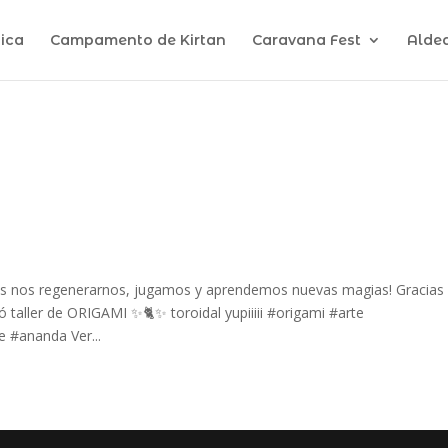
ica
Campamento de Kirtan
Caravana Fest
Alde
os nos regenerarnos, jugamos y aprendemos nuevas magias! Gracias
taller de ORIGAMI ✨🐈✨ toroidal yupiiiii #origami #arte
 #ananda Ver...