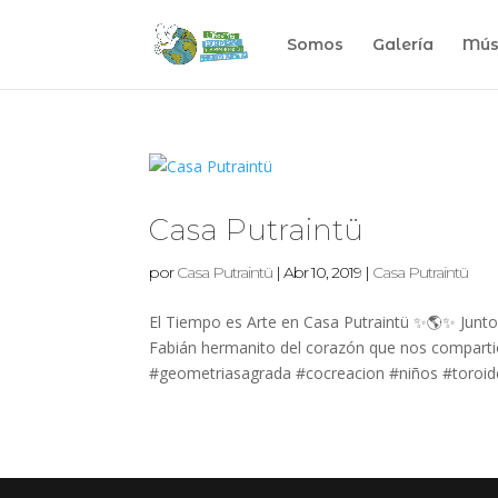
Somos
Galería
Mús
Casa Putraintü
por
Casa Putraintü
|
Abr 10, 2019
|
Casa Putraintü
El Tiempo es Arte en Casa Putraintü ✨🌎✨ Junt
Fabián hermanito del corazón que nos compartió 
#geometriasagrada #cocreacion #niños #toroide