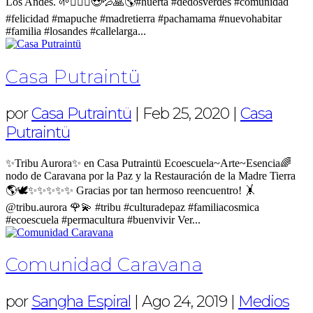
Los Andes. 🌱🧝🏼‍♀️😍💦🙏🌎#huerta #dedosverdes #comunidad
#felicidad #mapuche #madretierra #pachamama #nuevohabitar
#familia #losandes #callelarga...
Casa Putraintü
por
Casa Putraintü
|
Feb 25, 2020
|
Casa
Putraintü
✨Tribu Aurora✨ en Casa Putraintü Ecoescuela~Arte~Esencia🌈
nodo de Caravana por la Paz y la Restauración de la Madre Tierra
🌎🕊️✨✨✨✨✨ Gracias por tan hermoso reencuentro! 🤸
@tribu.aurora 🌹💫 #tribu #culturadepaz #familiacosmica
#ecoescuela #permacultura #buenvivir Ver...
Comunidad Caravana
por
Sangha Espiral
|
Ago 24, 2019
|
Medios