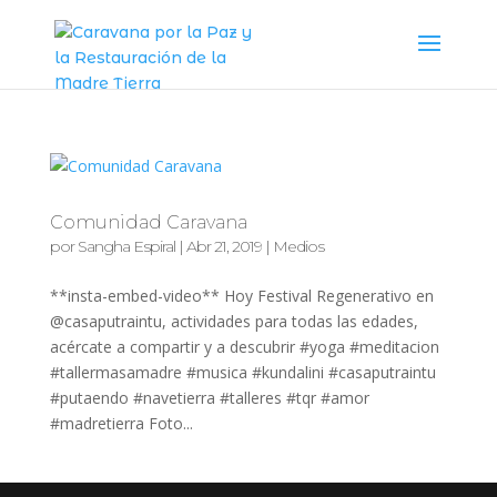
Comunidad Caravana
por
Sangha Espiral
|
Abr 21, 2019
|
Medios
**insta-embed-video** Hoy Festival Regenerativo en
@casaputraintu, actividades para todas las edades,
acércate a compartir y a descubrir #yoga #meditacion
#tallermasamadre #musica #kundalini #casaputraintu
#putaendo #navetierra #talleres #tqr #amor
#madretierra Foto...