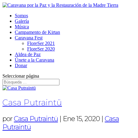
Somos
Galería
Música
Campamento de Kirtan
Caravana Fest
FloreSer 2021
FloreSer 2020
Aldea de Paz
Únete a la Caravana
Donar
Seleccionar página
Casa Putraintü
por
Casa Putraintü
|
Ene 15, 2020
|
Casa
Putraintü