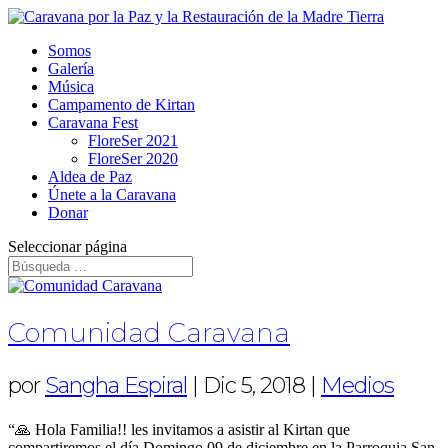
Somos
Galería
Música
Campamento de Kirtan
Caravana Fest
FloreSer 2021
FloreSer 2020
Aldea de Paz
Únete a la Caravana
Donar
Seleccionar página
Comunidad Caravana
por
Sangha Espiral
|
Dic 5, 2018
|
Medios
“🙏 Hola Familia!! les invitamos a asistir al Kirtan que
compartiremos el día Domingo 09 de diciembre en la Parroquia San