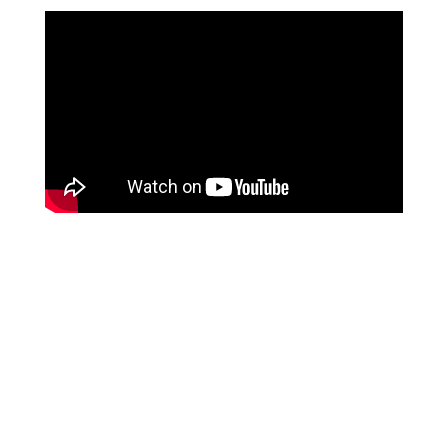
Puedes aportar a la Comunidad
Caravana comprando nuestros
discos.
«Cantos Sagrados: Mantras y Alabanzas
para Sembrar Paz en la Tierra»