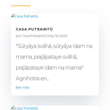
CASA PUTRAINTÜ
por
Casa Putraintü
|
May 16, 2020
"Sūryāya svāhā, sūryāya idam na
mama, prajāpataye svāhā,
prajāpataye idam na mama"
Agnihotra en...
leer más