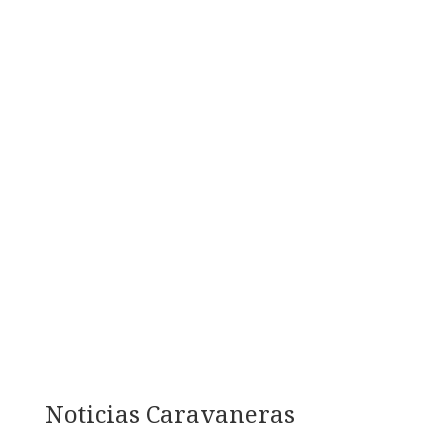
amorosa, tecnologías
regenerativas y el sentido de
comunidad.
Continuamos profundizando
el propósito, co-creando y
participando de iniciativas en
los territorios del Cono Sur
Chile y en diversas ciudades y
países, activos y presentes!!
Noticias Caravaneras