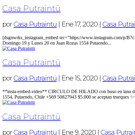
Casa Putraintü
por
Casa Putraintü
|
Ene 17, 2020
|
Casa Putra
[dsgnwrks_instagram_embed src=”https://www.instagram.com/p/B7
Domingo 19 y Lunes 20 en Juan Rozas 1554 Putaendo...
Casa Putraintü
por
Casa Putraintü
|
Ene 15, 2020
|
Casa Putra
**insta-embed-video** CIRCULO DE HILADO con huso en lana de ov
1554, Putaendo, Chile +569 50827943 $5.000 se aceptan truequ
Casa Putraintü
por
Casa Putraintü
|
Ene 9, 2020
|
Casa Putrai