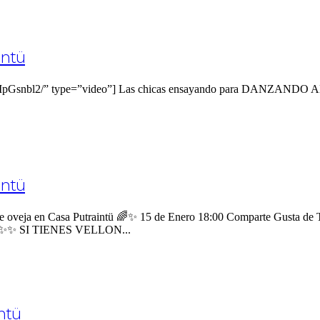
intü
cIpGsnbl2/” type=”video”] Las chicas ensayando para DANZANDO AL
intü
eja en Casa Putraintü 🌈✨ 15 de Enero 18:00 Comparte Gusta de To
es ✨✨✨ SI TIENES VELLON...
ntü