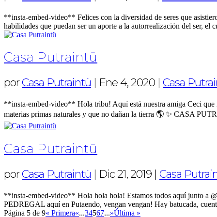
**insta-embed-video** Felices con la diversidad de seres que asi
habilidades que puedan ser un aporte a la autorrealización del ser, el c
Casa Putraintü
por
Casa Putraintü
|
Ene 4, 2020
|
Casa Putra
**insta-embed-video** Hola tribu! Aquí está nuestra amiga Ceci qu
materias primas naturales y que no dañan la tierra 🌎 ✨ CASA P
Casa Putraintü
por
Casa Putraintü
|
Dic 21, 2019
|
Casa Putrai
**insta-embed-video** Hola hola hola! Estamos todos aquí junto a
PEDREGAL aquí en Putaendo, vengan vengan! Hay batucada, cuenta
Página 5 de 9
« Primera
«
...
3
4
5
6
7
...
»
Última »