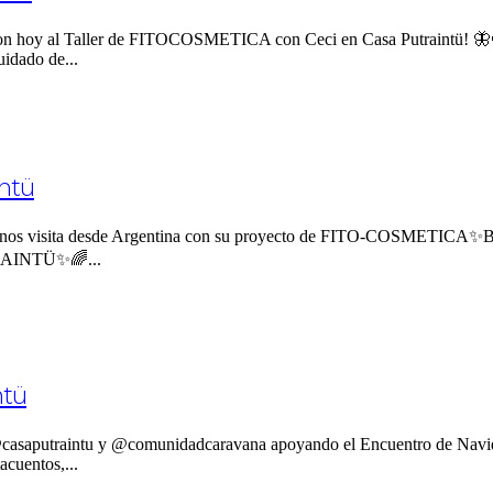
stieron hoy al Taller de FITOCOSMETICA con Ceci en Casa Putraintü!
uidado de...
intü
e nos visita desde Argentina con su proyecto de FITO-COSMETICA✨Bele
UTRAINTÜ✨🌈...
ntü
 @casaputraintu y @comunidadcaravana apoyando el Encuentro de Navi
cuentos,...