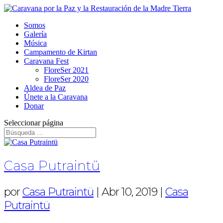
Somos
Galería
Música
Campamento de Kirtan
Caravana Fest
FloreSer 2021
FloreSer 2020
Aldea de Paz
Únete a la Caravana
Donar
Seleccionar página
Casa Putraintü
por
Casa Putraintü
|
Abr 10, 2019
|
Casa
Putraintü