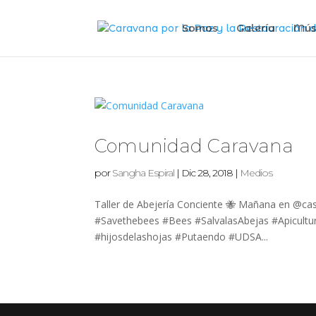
Somos
Galería
Mús
Comunidad Caravana
por
Sangha Espiral
|
Dic 28, 2018
|
Medios
Taller de Abejería Conciente 🐝 Mañana en @cas
#Savethebees #Bees #SalvalasAbejas #Apicultura
#hijosdelashojas #Putaendo #UDSA...