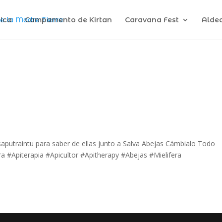
ica
Campamento de Kirtan
Caravana Fest
Alde
aputraintu para saber de ellas junto a Salva Abejas Cámbialo Todo
 #Apiterapia #Apicultor #Apitherapy #Abejas #Mielifera