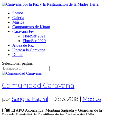
Somos
Galería
Música
Campamento de Kirtan
Caravana Fest
FloreSer 2021
FloreSer 2020
Aldea de Paz
Únete a la Caravana
Donar
Seleccionar página
Comunidad Caravana
por
Sangha Espiral
|
Dic 3, 2018
|
Medios
🙌🏽 El APU Aconcagua, Montaña Sagrada y Guardian de la
Energía Kundalini, la Cordillera de los Andes y del Valle