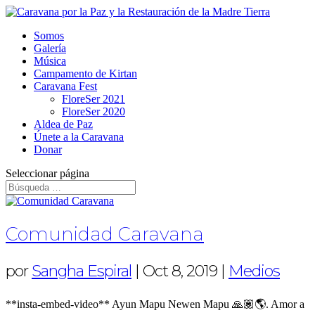
Somos
Galería
Música
Campamento de Kirtan
Caravana Fest
FloreSer 2021
FloreSer 2020
Aldea de Paz
Únete a la Caravana
Donar
Seleccionar página
Comunidad Caravana
por
Sangha Espiral
|
Oct 8, 2019
|
Medios
**insta-embed-video** Ayun Mapu Newen Mapu 🙏🏽🌎. Amor a