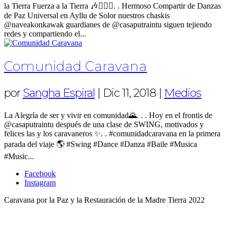
la Tierra Fuerza a la Tierra 🎶🧘🏻‍♀️. . Hermoso Compartir de Danzas
de Paz Universal en Ayllu de Solor nuestros chaskis
@naveakonkawak guardianes de @casaputraintu siguen tejiendo
redes y compartiendo el...
Comunidad Caravana
por
Sangha Espiral
|
Dic 11, 2018
|
Medios
La Alegría de ser y vivir en comunidad🌄. . . Hoy en el frontis de
@casaputraintu después de una clase de SWING, motivados y
felices las y los caravaneros ✨. . #comunidadcaravana en la primera
parada del viaje 🌎 #Swing #Dance #Danza #Baile #Musica
#Music...
Facebook
Instagram
Caravana por la Paz y la Restauración de la Madre Tierra 2022