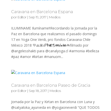
Caravana en Barcelona Espana
por
Editor
|
Sep 19, 2017
|
Medios
ILUMINAME Ilumíname!!Recordando la Jornada por la
Paz en Barcelona que realizamos el pasado domingo
17 en Yoga One Verdi, pro fondos Caravana Chile
México 2018 💚🙏🏽🌈🎙🕊🌎🚌🛵🚂🚲filmado por
@angelesshakti para @canalyoga.cl #armonia #belleza
#paz #amor #kirtan #manuom...
Caravana en Barcelona Paseo de Gracia
por
Editor
|
Sep 18, 2017
|
Medios
Jornada por la Paz y Kirtan en Barcelona con Luna y
@satyaloka_ayurveda en @yogaoneverdi “QUE TODOS