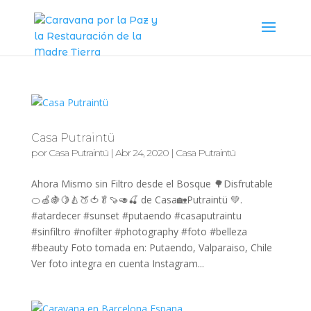
Casa Putraintü
por
Casa Putraintü
|
Abr 24, 2020
|
Casa Putraintü
Ahora Mismo sin Filtro desde el Bosque 🌳Disfrutable
🍊🍏🍇🍋🍐🍑🍅🥬🍠🥑🍒 de Casa🏡Putraintü 💚.
#atardecer #sunset #putaendo #casaputraintu
#sinfiltro #nofilter #photography #foto #belleza
#beauty Foto tomada en: Putaendo, Valparaiso, Chile
Ver foto integra en cuenta Instagram...