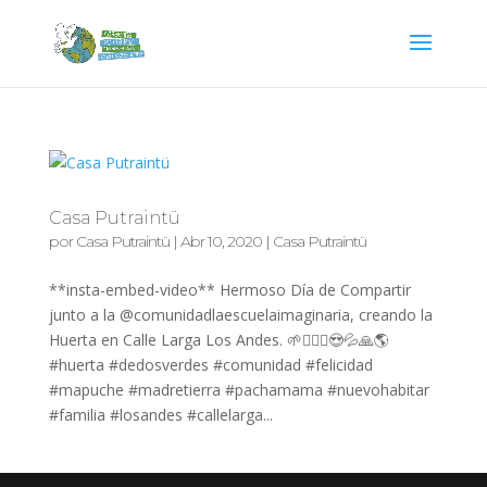
Casa Putraintü
por
Casa Putraintü
|
Abr 10, 2020
|
Casa Putraintü
**insta-embed-video** Hermoso Día de Compartir
junto a la @comunidadlaescuelaimaginaria, creando la
Huerta en Calle Larga Los Andes. 🌱🧝🏼‍♀️😍💦🙏🌎
#huerta #dedosverdes #comunidad #felicidad
#mapuche #madretierra #pachamama #nuevohabitar
#familia #losandes #callelarga...