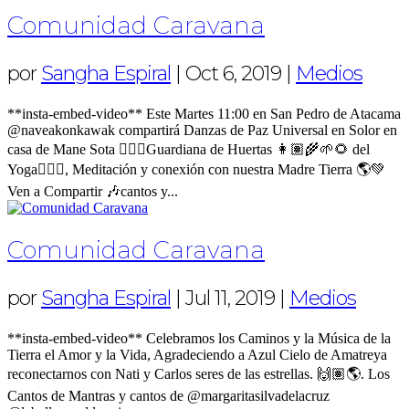
Comunidad Caravana
por
Sangha Espiral
|
Oct 6, 2019
|
Medios
**insta-embed-video** Este Martes 11:00 en San Pedro de Atacama
@naveakonkawak compartirá Danzas de Paz Universal en Solor en
casa de Mane Sota 🧝🏾‍♀️Guardiana de Huertas 👩🏽‍🌾🌱🌻 del
Yoga🧘🏻‍♀️, Meditación y conexión con nuestra Madre Tierra 🌎💚
Ven a Compartir 🎶cantos y...
Comunidad Caravana
por
Sangha Espiral
|
Jul 11, 2019
|
Medios
**insta-embed-video** Celebramos los Caminos y la Música de la
Tierra el Amor y la Vida, Agradeciendo a Azul Cielo de Amatreya
reconectarnos con Nati y Carlos seres de las estrellas. 🙌🏽🌎. Los
Cantos de Mantras y cantos de @margaritasilvadelacruz