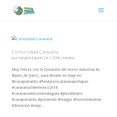
Comunidad Caravana
por
Sangha Espiral
|
Dic 1, 2018
|
Medios
Muy Felices con la Donación del Horno Industrial de
@pies_de_barro_ para llevarlo en Viaje en
@casaputraintu #fundacioncaravanaporlapaz
#caravanachilemexico2018
#caravanadelcondoralaguila #piesdebarro
#casaputraintu #putaendo #maigas #hornoindustrial
#donacion #viaje...