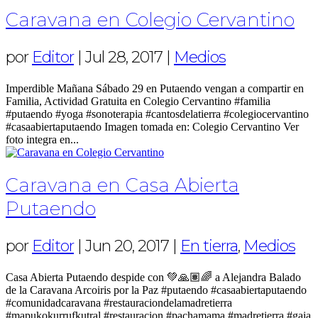
Caravana en Colegio Cervantino
por
Editor
|
Jul 28, 2017
|
Medios
Imperdible Mañana Sábado 29 en Putaendo vengan a compartir en
Familia, Actividad Gratuita en Colegio Cervantino #familia
#putaendo #yoga #sonoterapia #cantosdelatierra #colegiocervantino
#casaabiertaputaendo Imagen tomada en: Colegio Cervantino Ver
foto integra en...
Caravana en Casa Abierta
Putaendo
por
Editor
|
Jun 20, 2017
|
En tierra
,
Medios
Casa Abierta Putaendo despide con 💚🙏🏽🌈 a Alejandra Balado
de la Caravana Arcoiris por la Paz #putaendo #casaabiertaputaendo
#comunidadcaravana #restauraciondelamadretierra
#mapukokurrufkutral #restauracion #pachamama #madretierra #gaia