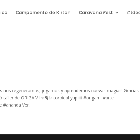
ica
Campamento de Kirtan
Caravana Fest
Alde
os nos regenerarnos, jugamos y aprendemos nuevas magias! Gracias
taller de ORIGAMI ✨🐈✨ toroidal yupiiiii #origami #arte
 #ananda Ver...