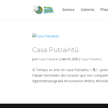
Somos
Galería
Mús
Casa Putraintü
por
Casa Putraintü
|
Abr 10, 2019
|
Casa Putraintü
El Tiempo es Arte en Casa Putraintü ✨🌎✨ Junt
Fabián hermanito del corazón que nos compartió 
#geometriasagrada #cocreacion #niños #toroide