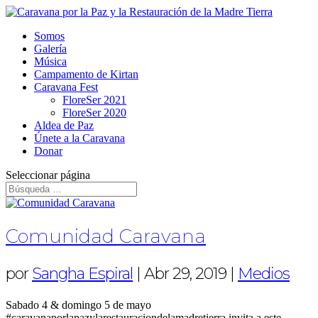
Somos
Galería
Música
Campamento de Kirtan
Caravana Fest
FloreSer 2021
FloreSer 2020
Aldea de Paz
Únete a la Caravana
Donar
Seleccionar página
Comunidad Caravana
por
Sangha Espiral
|
Abr 29, 2019
|
Medios
Sabado 4 & domingo 5 de mayo
#caravanaporlapazylarestauraciondelamadretierra invita a este