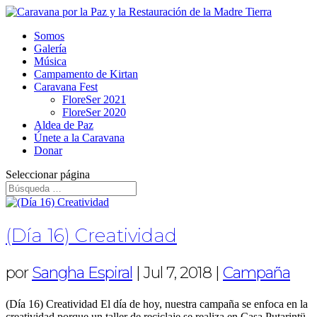
Somos
Galería
Música
Campamento de Kirtan
Caravana Fest
FloreSer 2021
FloreSer 2020
Aldea de Paz
Únete a la Caravana
Donar
Seleccionar página
(Día 16) Creatividad
por
Sangha Espiral
|
Jul 7, 2018
|
Campaña
(Día 16) Creatividad El día de hoy, nuestra campaña se enfoca en la
creatividad porque un taller de reciclaje se realiza en Casa Putarintü,