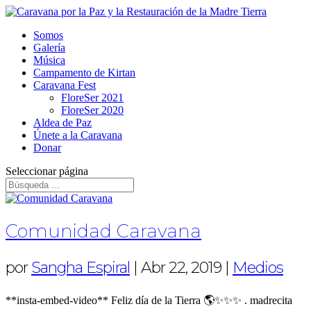
Somos
Galería
Música
Campamento de Kirtan
Caravana Fest
FloreSer 2021
FloreSer 2020
Aldea de Paz
Únete a la Caravana
Donar
Seleccionar página
Comunidad Caravana
por
Sangha Espiral
|
Abr 22, 2019
|
Medios
**insta-embed-video** Feliz día de la Tierra 🌎✨✨✨ . madrecita