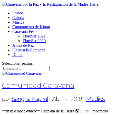
Somos
Galería
Música
Campamento de Kirtan
Caravana Fest
FloreSer 2021
FloreSer 2020
Aldea de Paz
Únete a la Caravana
Donar
Seleccionar página
Comunidad Caravana
por
Sangha Espiral
|
Abr 22, 2019
|
Medios
**insta-embed-video** Feliz día de la Tierra 🌎✨✨✨ . madrecita