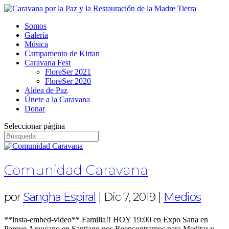
Somos
Galería
Música
Campamento de Kirtan
Caravana Fest
FloreSer 2021
FloreSer 2020
Aldea de Paz
Únete a la Caravana
Donar
Seleccionar página
Comunidad Caravana
por
Sangha Espiral
|
Dic 7, 2019
|
Medios
**insta-embed-video** Familia!! HOY 19:00 en Expo Sana en
Parque Araucano en Santiago nos Reencontramos para Meditar y