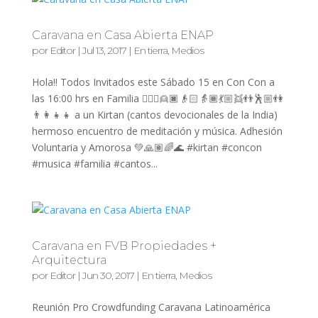
Caravana en Casa Abierta ENAP
por
Editor
|
Jul 13, 2017
|
En tierra
,
Medios
Hola!! Todos Invitados este Sábado 15 en Con Con a
las 16:00 hrs en Familia 👱🏽‍♀️👱🏿👴🏻👵🏾💃🏼👯👬🕺🏼👫
👨‍👩‍👧‍👧 a un Kirtan (cantos devocionales de la India)
hermoso encuentro de meditación y música. Adhesión
Voluntaria y Amorosa 💚🙏🏽🌈🌊 #kirtan #concon
#musica #familia #cantos...
Caravana en FVB Propiedades +
Arquitectura
por
Editor
|
Jun 30, 2017
|
En tierra
,
Medios
Reunión Pro Crowdfunding Caravana Latinoamérica