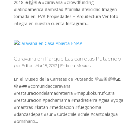
2018 🔥🙌🏽🔥#caravana #crowdfunding
#latinoamerica #amistad #familia #felicidad Imagen
tomada en: FVB Propiedades + Arquitectura Ver foto
integra en nuestra cuenta Instagram...
Caravana en Parque Las carretas Putaendo
por
Editor
|
Abr 18, 2017
|
En tierra
,
Medios
En el Museo de la Carretas de Putaendo 💚🙏🏽🌈🦅🌊
🎼🔥🚌 #comunidadcaravana
#restauraciondelamadretierra #mapukokurrufkutral
#restauracion #pachamama #madretierra #gaia #yoga
#mantras #kirtan #meditacion #fuegohoma
#danzasdepaz #sur #surdechile #chile #cantoalagua
#omshanti...