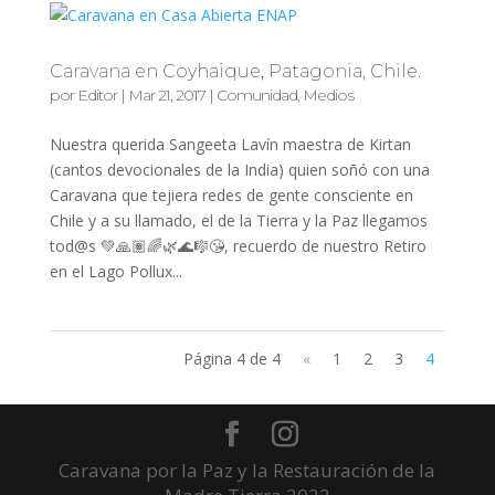
Caravana en Coyhaique, Patagonia, Chile.
por
Editor
|
Mar 21, 2017
|
Comunidad
,
Medios
Nuestra querida Sangeeta Lavín maestra de Kirtan
(cantos devocionales de la India) quien soñó con una
Caravana que tejiera redes de gente consciente en
Chile y a su llamado, el de la Tierra y la Paz llegamos
tod@s 💚🙏🏽🌈🌿🌊🎼😘, recuerdo de nuestro Retiro
en el Lago Pollux...
Página 4 de 4
«
1
2
3
4
Caravana por la Paz y la Restauración de la