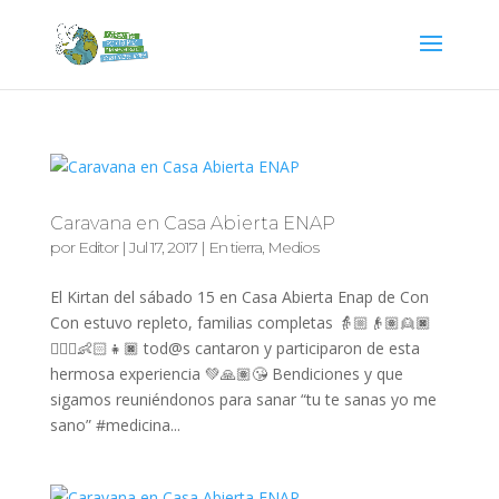
Caravana en Casa Abierta ENAP
por
Editor
|
Jul 17, 2017
|
En tierra
,
Medios
El Kirtan del sábado 15 en Casa Abierta Enap de Con
Con estuvo repleto, familias completas 👵🏼👴🏽👱🏿
👱🏻‍♀️👶🏻👧🏿 tod@s cantaron y participaron de esta
hermosa experiencia 💚🙏🏽😘 Bendiciones y que
sigamos reuniéndonos para sanar “tu te sanas yo me
sano” #medicina...