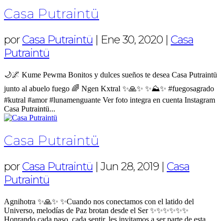
Casa Putraintü
por
Casa Putraintü
|
Ene 30, 2020
|
Casa
Putraintü
🌙🌌 Kume Pewma Bonitos y dulces sueños te desea Casa Putraintü
junto al abuelo fuego 🌈 Ngen Kxtral ✨🙏✨ ✨⛰️✨ #fuegosagrado
#kutral #amor #lunamenguante Ver foto integra en cuenta Instagram
Casa Putraintü...
Casa Putraintü
por
Casa Putraintü
|
Jun 28, 2019
|
Casa
Putraintü
Agnihotra ✨🙏✨ ✨Cuando nos conectamos con el latido del
Universo, melodías de Paz brotan desde el Ser ✨✨✨✨✨✨
Honrando cada paso, cada sentir, les invitamos a ser parte de esta