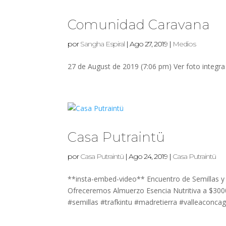
Comunidad Caravana
por
Sangha Espiral
|
Ago 27, 2019
|
Medios
27 de August de 2019 (7:06 pm) Ver foto integ
Casa Putraintü
por
Casa Putraintü
|
Ago 24, 2019
|
Casa Putraintü
**insta-embed-video** Encuentro de Semillas y
Ofreceremos Almuerzo Esencia Nutritiva a $300
#semillas #trafkintu #madretierra #valleaconcagu