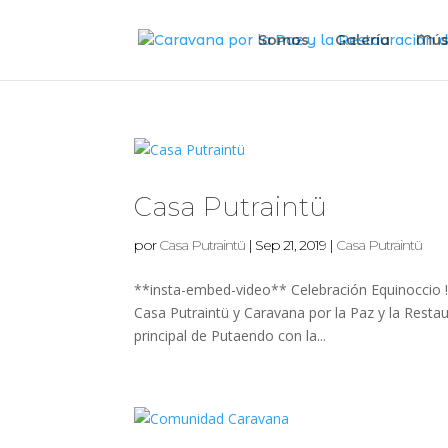
Somos
Galería
Mús
Casa Putraintü
por
Casa Putraintü
|
Sep 21, 2019
|
Casa Putraintü
**insta-embed-video** Celebración Equinoccio !
Casa Putraintü y Caravana por la Paz y la Restau
principal de Putaendo con la...