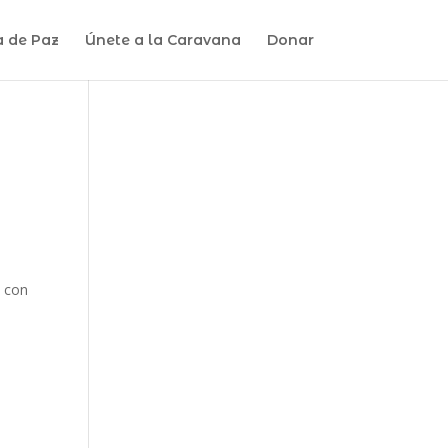
a de Paz
Únete a la Caravana
Donar
s con