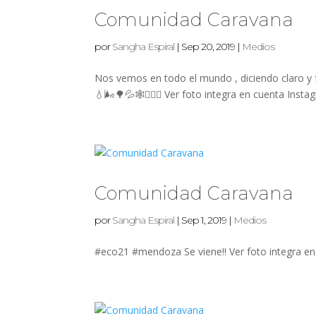
Comunidad Caravana
por
Sangha Espiral
|
Sep 20, 2019
|
Medios
Nos vemos en todo el mundo , diciendo claro y f
💧🌬🌳💦🕸🧘🏻‍♀️ Ver foto integra en cuenta In
Comunidad Caravana
por
Sangha Espiral
|
Sep 1, 2019
|
Medios
#eco21 #mendoza Se viene!! Ver foto integra e