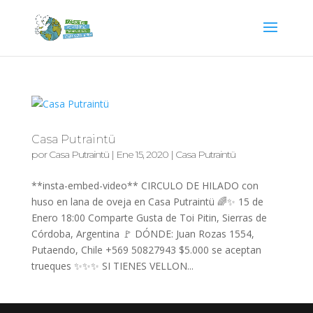
Casa Putraintü
por
Casa Putraintü
|
Ene 15, 2020
|
Casa Putraintü
**insta-embed-video** CIRCULO DE HILADO con
huso en lana de oveja en Casa Putraintü 🌈✨ 15 de
Enero 18:00 Comparte Gusta de Toi Pitin, Sierras de
Córdoba, Argentina 🚩 DÓNDE: Juan Rozas 1554,
Putaendo, Chile +569 50827943 $5.000 se aceptan
trueques ✨✨✨ SI TIENES VELLON...