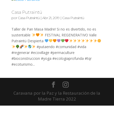
Casa Putraintü
por
Casa Putraintü
|
Abr 21, 2019
|
Casa Putraintü
Taller de Pan Masa Madre! Si no es divertido, no es
sustentable
FESTIVAL REGENERATIVO Valle
Putraintü Despierta
#putaendo #comunidad #vida
#regenerar #ecovillage #permaculture
#bioconstruccion #yoga #ecologiaprofunda #tqr
#ecoturismo...
Caravana por la Paz y la Restauración de la
Madre Tierra 2022