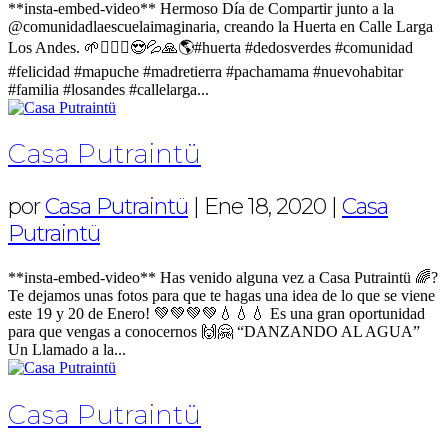
**insta-embed-video** Hermoso Día de Compartir junto a la
@comunidadlaescuelaimaginaria, creando la Huerta en Calle Larga
Los Andes. 🌱🧝🏼‍♀️😍💦🙏🌎#huerta #dedosverdes #comunidad
#felicidad #mapuche #madretierra #pachamama #nuevohabitar
#familia #losandes #callelarga...
Casa Putraintü
por
Casa Putraintü
|
Ene 18, 2020
|
Casa
Putraintü
**insta-embed-video** Has venido alguna vez a Casa Putraintü 🌈?
Te dejamos unas fotos para que te hagas una idea de lo que se viene
este 19 y 20 de Enero! 💚💚💚💚💧💧💧 Es una gran oportunidad
para que vengas a conocernos 🙌🤗 “DANZANDO AL AGUA”
Un Llamado a la...
Casa Putraintü