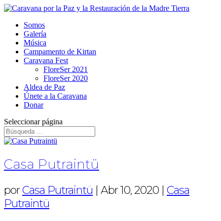
Somos
Galería
Música
Campamento de Kirtan
Caravana Fest
FloreSer 2021
FloreSer 2020
Aldea de Paz
Únete a la Caravana
Donar
Seleccionar página
Casa Putraintü
por
Casa Putraintü
|
Abr 10, 2020
|
Casa
Putraintü