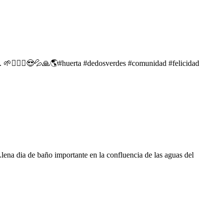
 🌱🧝🏼‍♀️😍💦🙏🌎#huerta #dedosverdes #comunidad #felicidad
lena dia de baño importante en la confluencia de las aguas del