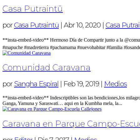
Casa Putraintü
por
Casa Putraintü
|
Abr 10, 2020
|
Casa Putra
**insta-embed-video** Hermoso Día de Compartir junto a la @comuni
#mapuche #madretierra #pachamama #nuevohabitar #familia #losandes
Comunidad Caravana
por
Sangha Espiral
|
Feb 19, 2019
|
Medios
**insta-embed-video** Indescriptibles son las bendiciones,los milagro
Ganga, Yamuna y Saraswati… aqui en la Kumbha mela, la...
Caravana en Parque Campo-Escue